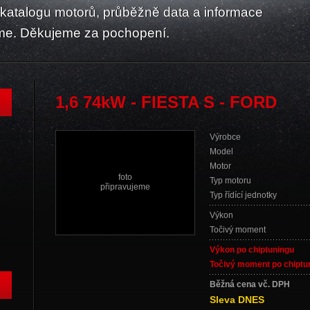
atalogu motorů, průběžně data a informace
me. Děkujeme za pochopení.
1,6 74kW - FIESTA S - FORD
Výrobce
Model
Motor
foto
Typ motoru
připravujeme
Typ řídící jednotky
Výkon
Točivý moment
Výkon po chiptuningu
Točivý moment po chiptu
Běžná cena vč. DPH
Sleva DNES