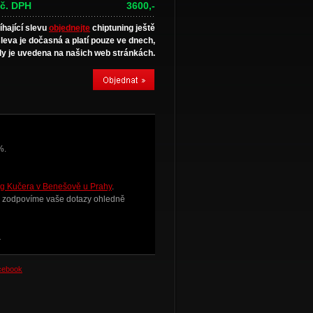
č. DPH
3600,-
íhající slevu
objednejte
chiptuning ještě
sleva je dočasná a platí pouze ve dnech,
y je uvedena na našich web stránkách.
%.
g Kučera v Benešově u Prahy
.
i zodpovíme vaše dotazy ohledně
.
acebook