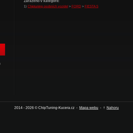
Zařazeno v kategorii:
1)
Chiptuning osobních vozidel
>
FORD
>
FIESTA S
h
↑
2014 - 2026 © ChipTuning-Kucera.cz -
Mapa webu
-
Nahoru