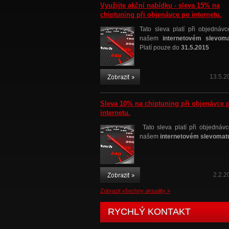
Využijte akční nabídku - sleva 15% na
chiptuning při objenávce po internetu.
Tato sleva platí při objednávc
našem
internetovém slevom
Platí pouze do
31.5.2015
13.5.2
Sleva 10% na chiptuning při objenávce 
internetu.
Tato sleva platí při objednávc
našem
internetovém slevomat
2.2.2
Zobrazit všechny aktuality »
RYCHLÝ KONTAKT