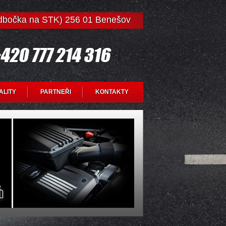
odbočka na STK) 256 01 Benešov
ALITY
PARTNEŘI
KONTAKTY