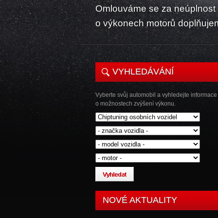
Omlouváme se za neúplnost k
o výkonech motorů doplňuje
VYHLEDÁVÁNÍ
Vyberte svůj automobil a vyhledejte informace
o možnostech zvýšení výkonu.
NOVÉ AKTUALITY