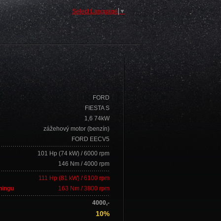
Select Language
▼
FORD
FIESTA S
1,6 74kW
zážehový motor (benzín)
FORD EECV5
101 Hp (74 kW) / 6000 rpm
146 Nm / 4000 rpm
111 Hp (81 kW) / 6100 rpm
ningu
163 Nm / 3800 rpm
4000,-
10%