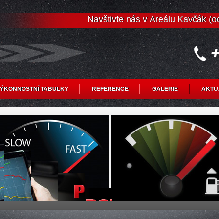
Navštivte nás v Areálu Kavčák (
ÝKONNOSTNÍ TABULKY
REFERENCE
GALERIE
AKTU