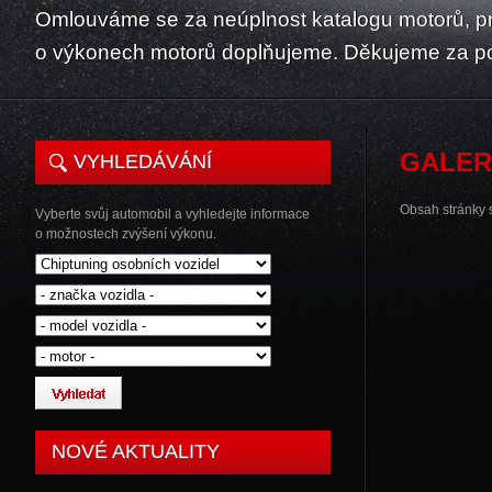
Omlouváme se za neúplnost katalogu motorů, p
o výkonech motorů doplňujeme. Děkujeme za p
GALER
VYHLEDÁVÁNÍ
Obsah stránky se
Vyberte svůj automobil a vyhledejte informace
o možnostech zvýšení výkonu.
NOVÉ AKTUALITY