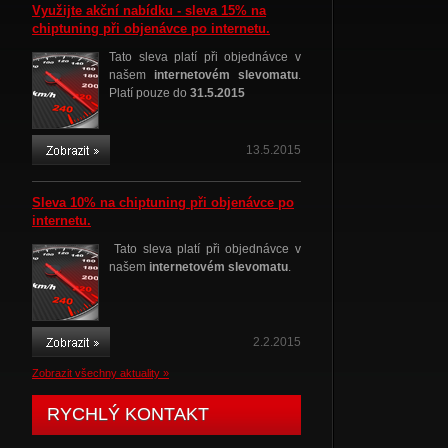
Využijte akční nabídku - sleva 15% na
chiptuning při objenávce po internetu.
Tato sleva platí při objednávce v
našem
internetovém slevomatu
.
Platí pouze do
31.5.2015
13.5.2015
Sleva 10% na chiptuning při objenávce po
internetu.
Tato sleva platí při objednávce v
našem
internetovém slevomatu
.
2.2.2015
Zobrazit všechny aktuality »
RYCHLÝ KONTAKT