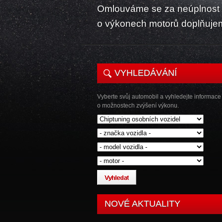
Omlouváme se za neúplnost k
o výkonech motorů doplňuje
VYHLEDÁVÁNÍ
Vyberte svůj automobil a vyhledejte informace
o možnostech zvýšení výkonu.
NOVÉ AKTUALITY