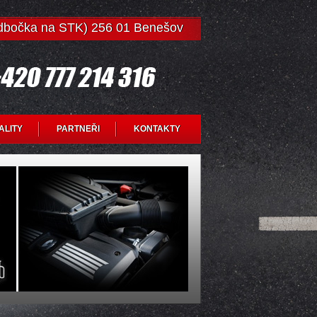
odbočka na STK) 256 01 Benešov
ALITY
PARTNEŘI
KONTAKTY