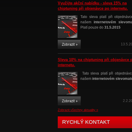
Využijte akční nabídku - sleva 15% na
chiptuning při objenávce po internetu.
Tato sleva platí při objednávc
našem
internetovém slevom
Platí pouze do
31.5.2015
13.5.2
Sleva 10% na chiptuning při objenávce 
internetu.
Tato sleva platí při objednávc
našem
internetovém slevomat
2.2.2
Zobrazit všechny aktuality »
RYCHLÝ KONTAKT