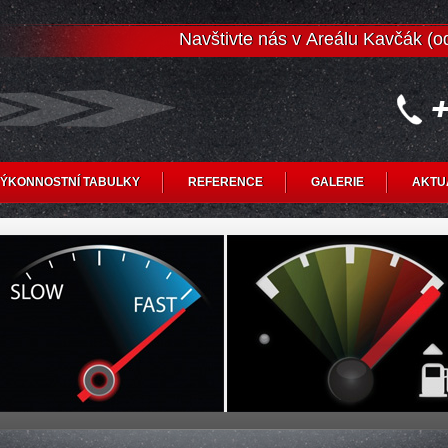
Navštivte nás v Areálu Kavčák (
ÝKONNOSTNÍ TABULKY
REFERENCE
GALERIE
AKTU