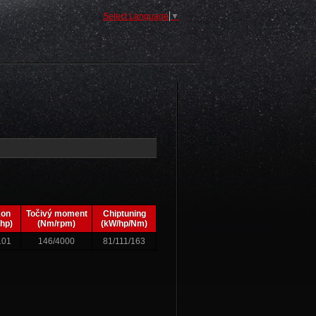
Select Language
▼
kon
Točivý moment
Chiptuning
hp)
(Nm/rpm)
(kW/hp/Nm)
101
146/4000
81/111/163