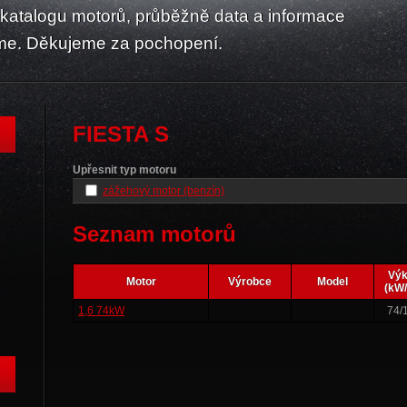
atalogu motorů, průběžně data a informace
me. Děkujeme za pochopení.
FIESTA S
Upřesnit typ motoru
zážehový motor (benzín)
Seznam motorů
Vý
Motor
Výrobce
Model
(kW/
1,6 74kW
74/