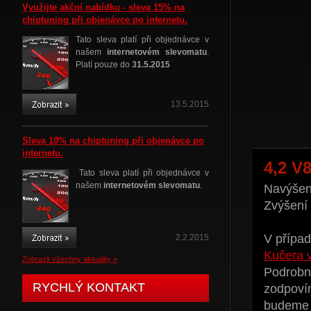
Využijte akční nabídku - sleva 15% na
chiptuning při objenávce po internetu.
Tato sleva platí při objednávce v
našem
internetovém slevomatu
.
Platí pouze do
31.5.2015
13.5.2015
Sleva 10% na chiptuning při objenávce po
internetu.
4,2 V
Tato sleva platí při objednávce v
našem
internetovém slevomatu
.
Navýšení
Zvýšení
V případ
2.2.2015
Kučera 
Zobrazit všechny aktuality »
Podrobné
RYCHLÝ KONTAKT
zodpoví
budeme t