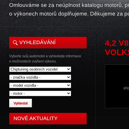
Omlouváme se za neúplnost katalogu motorů, p
o výkonech motorů doplňujeme. Děkujeme za p
4,2 V
VYHLEDÁVÁNÍ
VOLK
Vyberte svůj automobil a vyhledejte informace
o možnostech zvýšení výkonu.
při
NOVÉ AKTUALITY