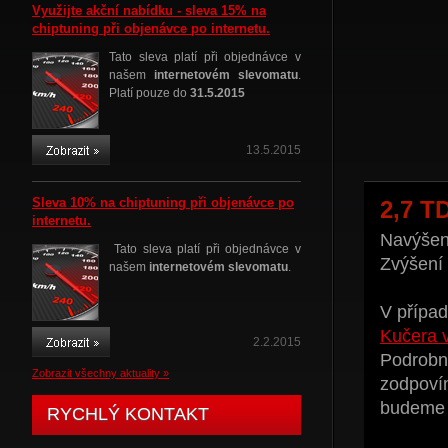
Využijte akční nabídku - sleva 15% na
chiptuning při objenávce po internetu.
Tato sleva platí při objednávce v
našem
internetovém slevomatu
.
Platí pouze do
31.5.2015
13.5.2015
Sleva 10% na chiptuning při objenávce po
2,7 T
internetu.
Navýšení
Tato sleva platí při objednávce v
Zvýšení
našem
internetovém slevomatu
.
V případ
Kučera 
2.2.2015
Podrobné
Zobrazit všechny aktuality »
zodpoví
budeme t
RYCHLÝ KONTAKT