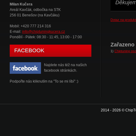
Děkujeme
Milan Kučera
Areál Kavčák, odbočka na STK
256 01 Benešov (na Kavčáku)
Dotaz na produkt
Mobil: +420 777 214 316
E-mail:
info@chiptuningkucera.cz
Pondělí - Pátek: 08:30 - 11:45, 13:00 - 17:00
Zařazeno 
FACEBOOK
1)
Chiptuning oso
Najdete nás též na našich
facebook stránkách.
Podpořte nás kliknutím na "To se mi líbí" :)
2014 - 2026 © ChipT