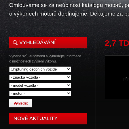
Omlouváme se za neúplnost katalogu motorů, p
o výkonech motorů doplňujeme. Děkujeme za p
2,7 TD
VYHLEDÁVÁNÍ
Vyberte svůj automobil a vyhledejte informace
o možnostech zvýšení výkonu.
při
NOVÉ AKTUALITY