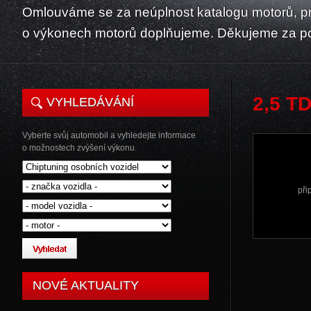
Omlouváme se za neúplnost katalogu motorů, p
o výkonech motorů doplňujeme. Děkujeme za p
2,5 T
VYHLEDÁVÁNÍ
Vyberte svůj automobil a vyhledejte informace
o možnostech zvýšení výkonu.
při
NOVÉ AKTUALITY