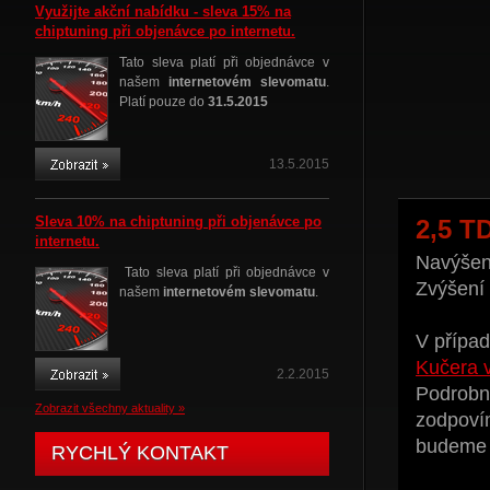
Využijte akční nabídku - sleva 15% na
chiptuning při objenávce po internetu.
Tato sleva platí při objednávce v
našem
internetovém slevomatu
.
Platí pouze do
31.5.2015
13.5.2015
Sleva 10% na chiptuning při objenávce po
2,5 T
internetu.
Navýšení
Tato sleva platí při objednávce v
Zvýšení
našem
internetovém slevomatu
.
V případ
Kučera 
2.2.2015
Podrobné
Zobrazit všechny aktuality »
zodpoví
budeme t
RYCHLÝ KONTAKT