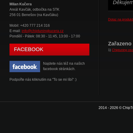
Děkujeme
Milan Kučera
Areál Kavčák, odbočka na STK
256 01 Benešov (na Kavčáku)
Dotaz na produkt
Mobil: +420 777 214 316
E-mail:
info@chiptuningkucera.cz
Pondělí - Pátek: 08:30 - 11:45, 13:00 - 17:00
Zařazeno 
FACEBOOK
1)
Chiptuning oso
Najdete nás též na našich
facebook stránkách.
Podpořte nás kliknutím na "To se mi líbí" :)
2014 - 2026 © ChipT