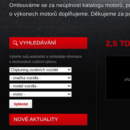
Omlouváme se za neúplnost katalogu motorů, p
o výkonech motorů doplňujeme. Děkujeme za p
2,5 TD
VYHLEDÁVÁNÍ
Vyberte svůj automobil a vyhledejte informace
o možnostech zvýšení výkonu.
při
NOVÉ AKTUALITY