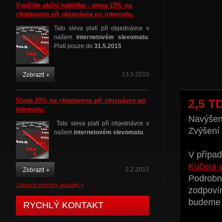
Využijte akční nabídku - sleva 15% na
chiptuning při objenávce po internetu.
Tato sleva platí při objednávce v
našem
internetovém slevomatu
.
Platí pouze do
31.5.2015
13.5.2015
Sleva 10% na chiptuning při objenávce po
2,5 T
internetu.
Navýšení
Tato sleva platí při objednávce v
Zvýšení
našem
internetovém slevomatu
.
V případ
Kučera 
2.2.2015
Podrobné
Zobrazit všechny aktuality »
zodpoví
budeme t
RYCHLÝ KONTAKT