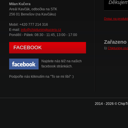
Děkujeme
Milan Kučera
Areál Kavčák, odbočka na STK
256 01 Benešov (na Kavčáku)
Dotaz na produkt
Mobil: +420 777 214 316
E-mail:
info@chiptuningkucera.cz
Pondělí - Pátek: 08:30 - 11:45, 13:00 - 17:00
Zařazeno 
FACEBOOK
1)
Chiptuning oso
Najdete nás též na našich
facebook stránkách.
Podpořte nás kliknutím na "To se mi líbí" :)
2014 - 2026 © ChipT