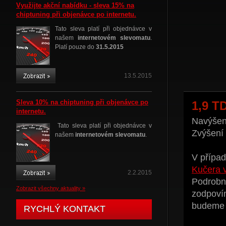
Využijte akční nabídku - sleva 15% na
chiptuning při objenávce po internetu.
Tato sleva platí při objednávce v
našem
internetovém slevomatu
.
Platí pouze do
31.5.2015
13.5.2015
Sleva 10% na chiptuning při objenávce po
1,9 T
internetu.
Navýšení
Tato sleva platí při objednávce v
Zvýšení
našem
internetovém slevomatu
.
V případ
Kučera 
2.2.2015
Podrobné
Zobrazit všechny aktuality »
zodpoví
budeme t
RYCHLÝ KONTAKT