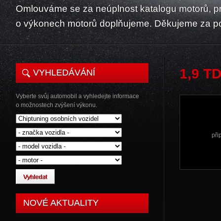
Omlouváme se za neúplnost katalogu motorů, p
o výkonech motorů doplňujeme. Děkujeme za p
1,9 T
VYHLEDÁVÁNÍ
Vyberte svůj automobil a vyhledejte informace
o možnostech zvýšení výkonu.
při
NOVÉ AKTUALITY