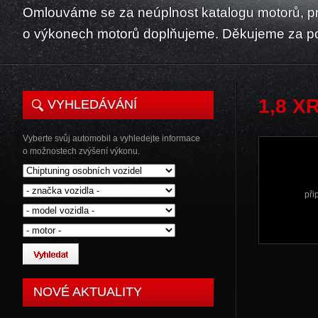
Omlouváme se za neúplnost katalogu motorů, p
o výkonech motorů doplňujeme. Děkujeme za p
1,8 X
VYHLEDÁVÁNÍ
Vyberte svůj automobil a vyhledejte informace
o možnostech zvýšení výkonu.
při
NOVÉ AKTUALITY