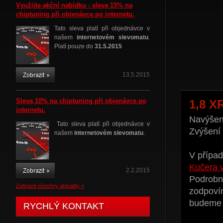
Využijte akční nabídku - sleva 15% na
chiptuning při objenávce po internetu.
Tato sleva platí při objednávce v
našem
internetovém slevomatu
.
Platí pouze do
31.5.2015
13.5.2015
Sleva 10% na chiptuning při objenávce po
1,8 X
internetu.
Navýšení
Tato sleva platí při objednávce v
Zvýšení
našem
internetovém slevomatu
.
V případ
Kučera 
2.2.2015
Podrobné
Zobrazit všechny aktuality »
zodpoví
budeme t
RYCHLÝ KONTAKT