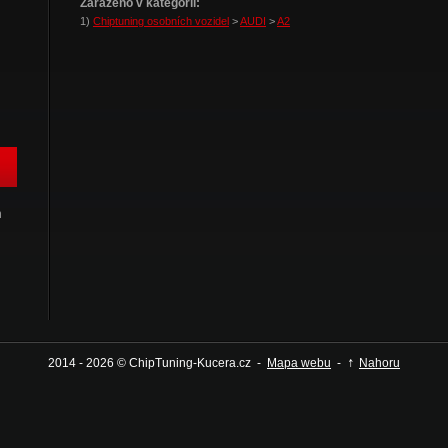
Zařazeno v kategorii:
1)
Chiptuning osobních vozidel
>
AUDI
>
A2
h
↑
2014 - 2026 © ChipTuning-Kucera.cz -
Mapa webu
-
Nahoru