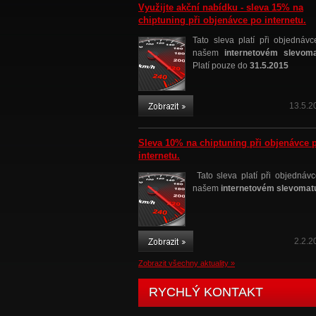
Využijte akční nabídku - sleva 15% na
chiptuning při objenávce po internetu.
Tato sleva platí při objednávc
našem
internetovém slevom
Platí pouze do
31.5.2015
13.5.2
Sleva 10% na chiptuning při objenávce 
internetu.
Tato sleva platí při objednávc
našem
internetovém slevomat
2.2.2
Zobrazit všechny aktuality »
RYCHLÝ KONTAKT