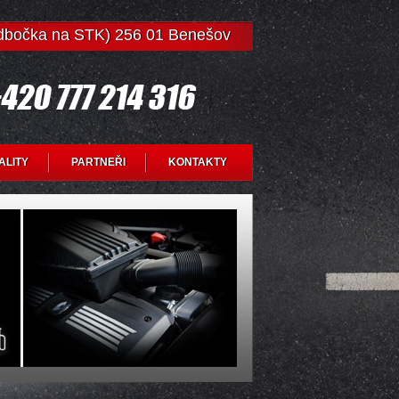
odbočka na STK) 256 01 Benešov
ALITY
PARTNEŘI
KONTAKTY