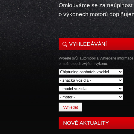
Omlouváme se za neúplnost k
o výkonech motorů doplňuje
VYHLEDÁVÁNÍ
Vyberte svůj automobil a vyhledejte informace
o možnostech zvýšení výkonu.
NOVÉ AKTUALITY