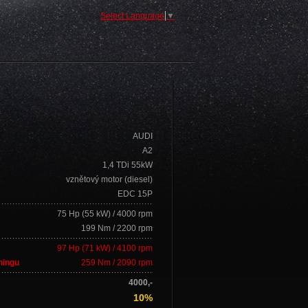
Select Language
▼
AUDI
A2
1,4 TDi 55kW
vznětový motor (diesel)
EDC 15P
75 Hp (55 kW) / 4000 rpm
199 Nm / 2200 rpm
97 Hp (71 kW) / 4100 rpm
ningu
259 Nm / 2090 rpm
4000,-
10%