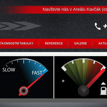
Navštivte nás v Areálu Kavčák (
ÝKONNOSTNÍ TABULKY
REFERENCE
GALERIE
AKTU