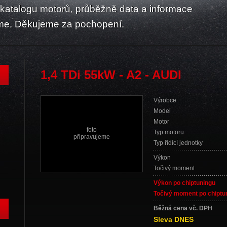
atalogu motorů, průběžně data a informace
me. Děkujeme za pochopení.
1,4 TDi 55kW - A2 - AUDI
Výrobce
Model
Motor
foto
Typ motoru
připravujeme
Typ řídící jednotky
Výkon
Točivý moment
Výkon po chiptuningu
Točivý moment po chiptu
Běžná cena vč. DPH
Sleva DNES