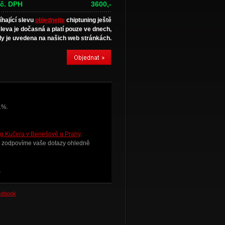
č. DPH
3600,-
íhající slevu
objednejte
chiptuning ještě
sleva je dočasná a platí pouze ve dnech,
y je uvedena na našich web stránkách.
1%.
g Kučera v Benešově u Prahy
.
i zodpovíme vaše dotazy ohledně
.
acebook