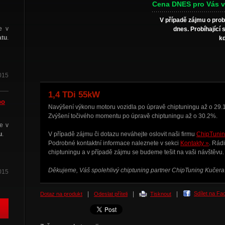
Cena DNES pro Vás v
V případě zájmu o prob
e v
dnes. Probíhající 
atu
.
kd
015
1,4 TDi 55kW
po
Navýšení výkonu motoru vozidla po úpravě chiptuningu až o 29.
Zvýšení točivého momentu po úpravě chiptuningu až o 30.2%.
e v
u
.
V případě zájmu či dotazu neváhejte oslovit naši firmu
ChipTunin
Podrobné kontaktní informace naleznete v sekci
Kontakty »
. Rád
chiptuningu
a v případě zájmu se budeme tešit na vaši návštěvu.
Děkujeme, Váš spolehlivý chiptuning partner ChipTuning Kučera
015
|
|
|
Sdílet na F
Dotaz na produkt
Odeslat příteli
Tisknout