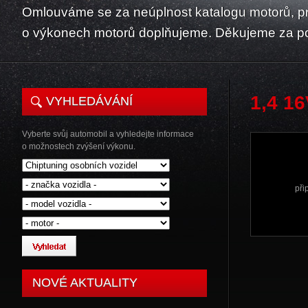
Omlouváme se za neúplnost katalogu motorů, p
o výkonech motorů doplňujeme. Děkujeme za p
1,4 1
VYHLEDÁVÁNÍ
Vyberte svůj automobil a vyhledejte informace
o možnostech zvýšení výkonu.
při
NOVÉ AKTUALITY