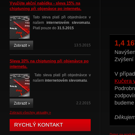
Využijte akční nabídku - sleva 15% na
chiptuning při objenávce po internetu.
Tato sleva platí při objednávce v
našem
internetovém slevomatu
.
Platí pouze do
31.5.2015
1,4 1
13.5.2015
Navýšení
Zvýšení
Sleva 10% na chiptuning při objenávce po
internetu.
V případ
Tato sleva platí při objednávce v
Kučera 
našem
internetovém slevomatu
.
Podrobné
zodpoví
budeme t
2.2.2015
Zobrazit všechny aktuality »
Děkujeme
RYCHLÝ KONTAKT
Dotaz na produkt