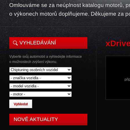
Omlouváme se za neúplnost katalogu motorů, p
o výkonech motorů doplňujeme. Děkujeme za p
xDriv
VYHLEDÁVÁNÍ
Vyberte svůj automobil a vyhledejte informace
o možnostech zvýšení výkonu.
při
NOVÉ AKTUALITY