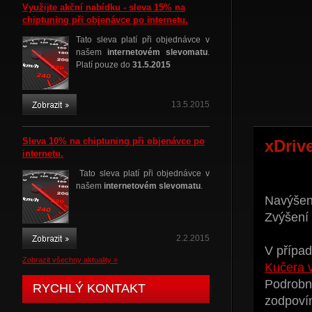
Využijte akční nabídku - sleva 15% na
chiptuning při objenávce po internetu.
Tato sleva platí při objednávce v
našem
internetovém slevomatu
.
Platí pouze do
31.5.2015
13.5.2015
Sleva 10% na chiptuning při objenávce po
xDriv
internetu.
Tato sleva platí při objednávce v
našem
internetovém slevomatu
.
Navýšení
Zvýšení
2.2.2015
V případ
Zobrazit všechny aktuality »
Kučera 
Podrobné
RYCHLÝ KONTAKT
zodpoví