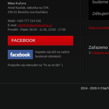
budeme t
Milan Kučera
Areál Kavčák, odbočka na STK
256 01 Benešov (na Kavčáku)
Děkujeme
Mobil: +420 777 214 316
E-mail:
info@chiptuningkucera.cz
Dotaz na produkt
Pondělí - Pátek: 08:30 - 11:45, 13:00 - 17:00
FACEBOOK
Zařazeno 
Najdete nás též na našich
1)
Chiptuning oso
facebook stránkách.
Podpořte nás kliknutím na "To se mi líbí" :)
2014 - 2026 © ChipT