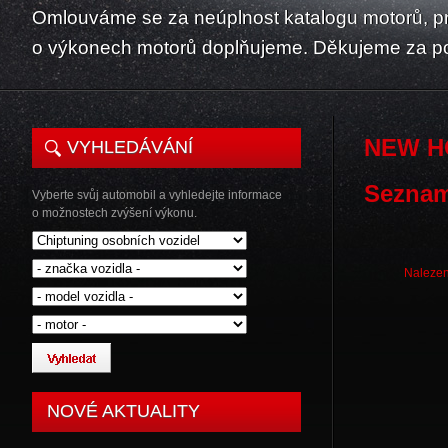
Omlouváme se za neúplnost katalogu motorů, p
o výkonech motorů doplňujeme. Děkujeme za p
NEW H
VYHLEDÁVÁNÍ
Seznam
Vyberte svůj automobil a vyhledejte informace
o možnostech zvýšení výkonu.
Nalezen
NOVÉ AKTUALITY