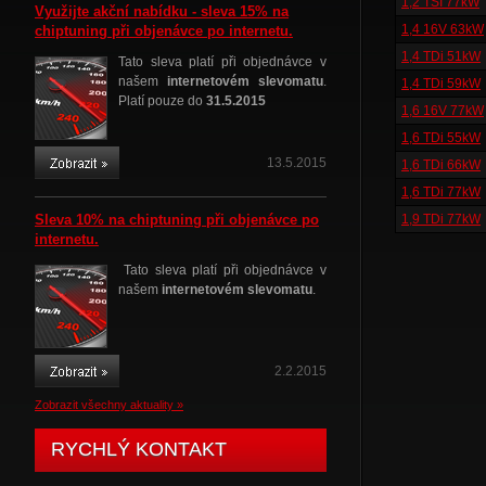
1,2 TSI 77kW
Využijte akční nabídku - sleva 15% na
1,4 16V 63kW
chiptuning při objenávce po internetu.
1,4 TDi 51kW
Tato sleva platí při objednávce v
našem
internetovém slevomatu
.
1,4 TDi 59kW
Platí pouze do
31.5.2015
1,6 16V 77kW
1,6 TDi 55kW
13.5.2015
1,6 TDi 66kW
1,6 TDi 77kW
Sleva 10% na chiptuning při objenávce po
1,9 TDi 77kW
internetu.
Tato sleva platí při objednávce v
našem
internetovém slevomatu
.
2.2.2015
Zobrazit všechny aktuality »
RYCHLÝ KONTAKT