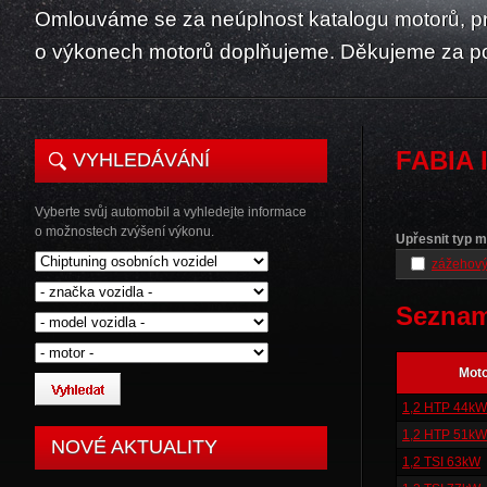
Omlouváme se za neúplnost katalogu motorů, p
o výkonech motorů doplňujeme. Děkujeme za p
FABIA I
VYHLEDÁVÁNÍ
Vyberte svůj automobil a vyhledejte informace
o možnostech zvýšení výkonu.
Upřesnit typ m
zážehový
Seznam
Mot
1,2 HTP 44kW
1,2 HTP 51kW
NOVÉ AKTUALITY
1,2 TSI 63kW