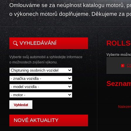
Omlouváme se za neúplnost katalogu motorů, p
o výkonech motorů doplňujeme. Děkujeme za p
ROLLS
VYHLEDÁVÁNÍ
Vyberte možno
Vyberte svůj automobil a vyhledejte informace
o možnostech zvýšení výkonu.
C
Seznam
Nalezen
NOVÉ AKTUALITY