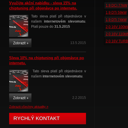
Využijte akční nabídku - sleva 15% na
1,9 DCi 77kW
chiptuning při objenávce po internetu.
1,9 DTi 59kW
Tato sleva platí při objednávce v
1,9 DTi 74kW
našem
internetovém slevomatu
.
Platí pouze do
31.5.2015
2,0 16V 100k
2,0 16V 110k
2,0 16V TUR
13.5.2015
Sleva 10% na chiptuning při objenávce po
internetu.
Tato sleva platí při objednávce v
našem
internetovém slevomatu
.
2.2.2015
Zobrazit všechny aktuality »
RYCHLÝ KONTAKT