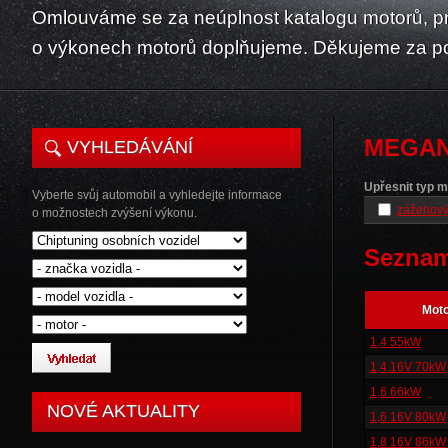
Omlouváme se za neúplnost katalogu motorů, p
o výkonech motorů doplňujeme. Děkujeme za p
MEGA
VYHLEDÁVÁNÍ
Upřesnit typ m
Vyberte svůj automobil a vyhledejte informace
zážehový
o možnostech zvýšení výkonu.
Seznam
Mot
1,4 55kW
1,4 16V 70kW
1,6 66kW
NOVÉ AKTUALITY
1,6 16V 80kW
1,8 16V 86kW