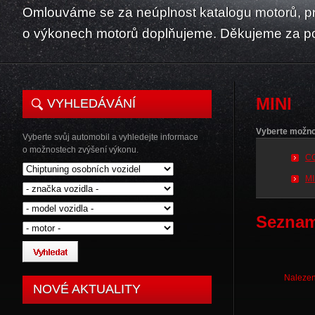
Omlouváme se za neúplnost katalogu motorů, p
o výkonech motorů doplňujeme. Děkujeme za p
MINI
VYHLEDÁVÁNÍ
Vyberte možno
Vyberte svůj automobil a vyhledejte informace
o možnostech zvýšení výkonu.
C
M
Seznam
Nalezen
NOVÉ AKTUALITY