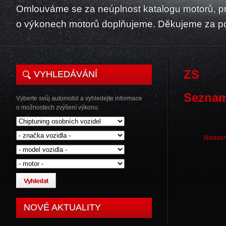
Omlouváme se za neúplnost katalogu motorů, p
o výkonech motorů doplňujeme. Děkujeme za p
ZS
VYHLEDÁVÁNÍ
Seznam
Vyberte svůj automobil a vyhledejte informace
o možnostech zvýšení výkonu.
Nalezen
NOVÉ AKTUALITY