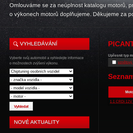
Omlouváme se za neúplnost katalogu motorů, p
o výkonech motorů doplňujeme. Děkujeme za p
PICAN
VYHLEDÁVÁNÍ
Upřesnit typ m
Vyberte svůj automobil a vyhledejte informace
vznětový 
o možnostech zvýšení výkonu.
Seznam
Mot
1.1 CRDi 12V
NOVÉ AKTUALITY