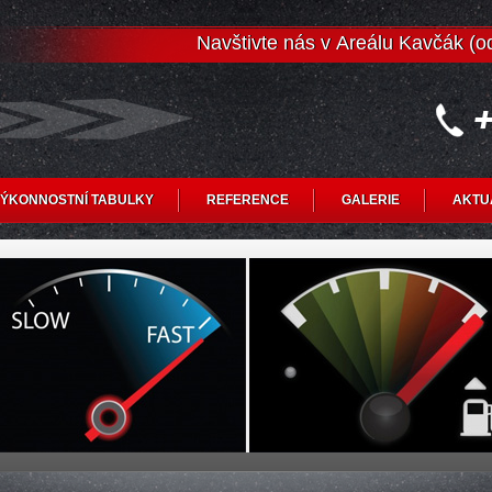
Navštivte nás v Areálu Kavčák (
ÝKONNOSTNÍ TABULKY
REFERENCE
GALERIE
AKTU