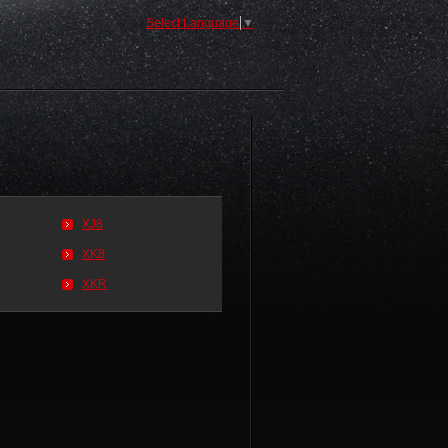
Select Language
▼
XJ8
XK8
XKR