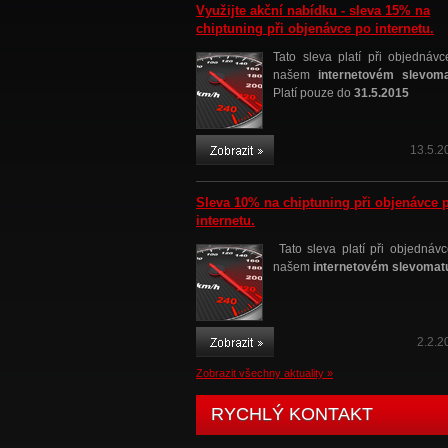
Využijte akční nabídku - sleva 15% na
chiptuning při objenávce po internetu.
Tato sleva platí při objednávc
našem
internetovém slevom
Platí pouze do
31.5.2015
13.5.2
Sleva 10% na chiptuning při objenávce 
internetu.
Tato sleva platí při objednávc
našem
internetovém slevomat
2.2.2
Zobrazit všechny aktuality »
RYCHLÝ KONTAKT