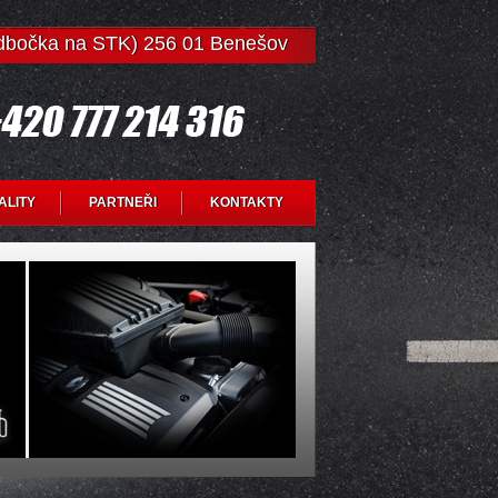
odbočka na STK) 256 01 Benešov
ALITY
PARTNEŘI
KONTAKTY