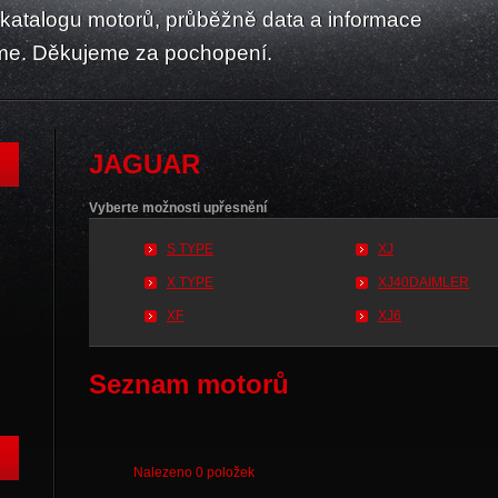
atalogu motorů, průběžně data a informace
me. Děkujeme za pochopení.
JAGUAR
Vyberte možnosti upřesnění
S TYPE
XJ
X TYPE
XJ40DAIMLER
XF
XJ6
Seznam motorů
Nalezeno 0 položek