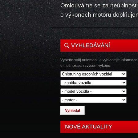
Omlouváme se za neúplnost k
o výkonech motorů doplňuje
VYHLEDÁVÁNÍ
Vyberte svůj automobil a vyhledejte informace
o možnostech zvýšení výkonu.
NOVÉ AKTUALITY