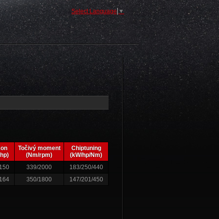
Select Language
▼
kon
Točivý moment
Chiptuning
hp)
(Nm/rpm)
(kW/hp/Nm)
150
339/2000
183/250/440
164
350/1800
147/201/450