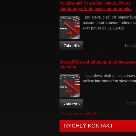
Využijte akční nabídku - sleva 15% na
chiptuning při objenávce po internetu.
Tato sleva platí při objednávc
našem
internetovém slevom
Platí pouze do
31.5.2015
13.5.2
Sleva 10% na chiptuning při objenávce 
internetu.
Tato sleva platí při objednávc
našem
internetovém slevomat
2.2.2
Zobrazit všechny aktuality »
RYCHLÝ KONTAKT