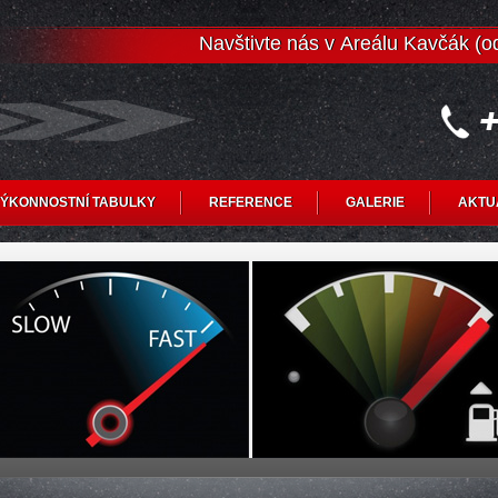
Navštivte nás v Areálu Kavčák (
ÝKONNOSTNÍ TABULKY
REFERENCE
GALERIE
AKTU