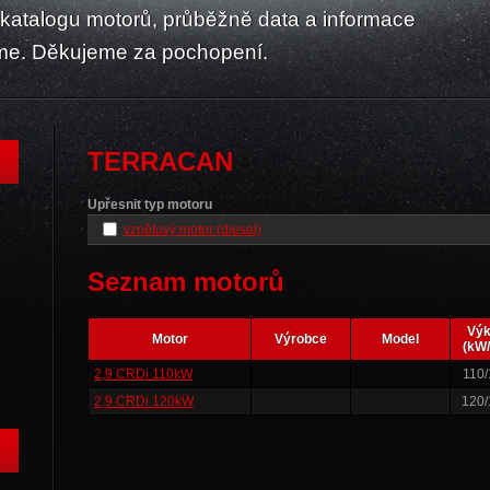
atalogu motorů, průběžně data a informace
me. Děkujeme za pochopení.
TERRACAN
Upřesnit typ motoru
vznětový motor (diesel)
Seznam motorů
Vý
Motor
Výrobce
Model
(kW/
2,9 CRDi 110kW
110/
2,9 CRDi 120kW
120/