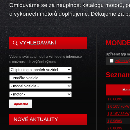
Omlouváme se za neúplnost katalogu motorů, p
o výkonech motorů doplňujeme. Děkujeme za p
MOND
VYHLEDÁVÁNÍ
Upřesnit typ m
Vyberte svůj automobil a vyhledejte informace
zážehový
o možnostech zvýšení výkonu.
Seznam
Mot
1,6 66kW
1,6 16V 70kW
1,8 16V 85kW
NOVÉ AKTUALITY
1,8 96kW
2,0 86kW