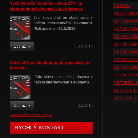
Využijte akční nabídku - sleva 15% na
2,0 96Kw
chiptuning při objenávce po internetu.
2,0 16V 108k
Tato sleva platí při objednávce v
2,0 TD di 66k
našem
internetovém slevomatu
.
Platí pouze do
31.5.2015
2,0 TDCi 103
2,0 TDCi 120
2,0 TDCi 85k
13.5.2015
2,0 TDCi 96k
2,2 TDCi 114
Sleva 10% na chiptuning při objenávce po
2,2 TDCi 129
internetu.
2,2 TDCi 147
Tato sleva platí při objednávce v
našem
internetovém slevomatu
.
2,5 TURBO 1
2,5 V6 24V 1
3,0 V6 24V S
2.2.2015
Zobrazit všechny aktuality »
RYCHLÝ KONTAKT