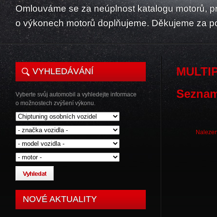
Omlouváme se za neúplnost katalogu motorů, p
o výkonech motorů doplňujeme. Děkujeme za p
MULTI
VYHLEDÁVÁNÍ
Seznam
Vyberte svůj automobil a vyhledejte informace
o možnostech zvýšení výkonu.
Nalezen
NOVÉ AKTUALITY