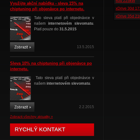
40d 225kW
Využijte akční nabídku - sleva 15% na
xDrive 30d 1
chiptuning při objenávce po internetu.
xDrive 35d 2
Tato sleva platí při objednávce v
našem
internetovém slevomatu
.
Platí pouze do
31.5.2015
13.5.2015
Sleva 10% na chiptuning při objenávce po
internetu.
Tato sleva platí při objednávce v
našem
internetovém slevomatu
.
2.2.2015
Zobrazit všechny aktuality »
RYCHLÝ KONTAKT