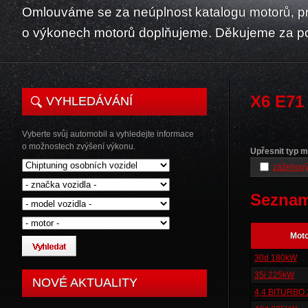
Omlouváme se za neúplnost katalogu motorů, p
o výkonech motorů doplňujeme. Děkujeme za p
X6 E71
VYHLEDÁVÁNÍ
Vyberte svůj automobil a vyhledejte informace
o možnostech zvýšení výkonu.
Upřesnit typ m
zážehový
Seznam
Mot
30d 180kW
35i 225kW
NOVÉ AKTUALITY
4,4 BITURBO