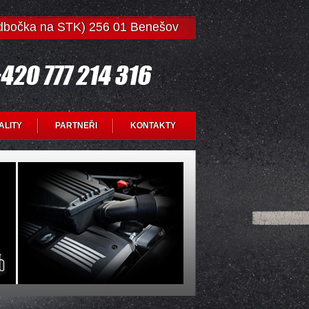
odbočka na STK) 256 01 Benešov
ALITY
PARTNEŘI
KONTAKTY