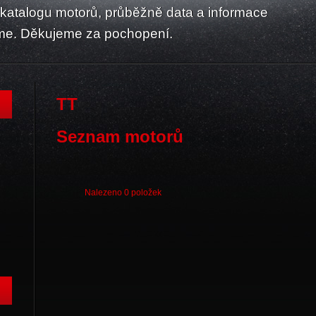
atalogu motorů, průběžně data a informace
me. Děkujeme za pochopení.
TT
Seznam motorů
Nalezeno 0 položek