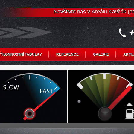
Navštivte nás v Areálu Kavčák (
ÝKONNOSTNÍ TABULKY
REFERENCE
GALERIE
AKTU