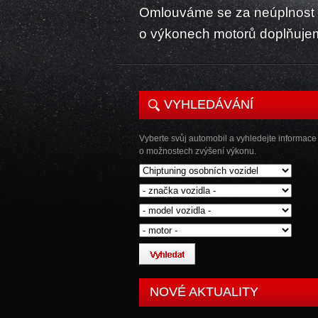
Omlouváme se za neúplnost k
o výkonech motorů doplňuje
VYHLEDÁVÁNÍ
Vyberte svůj automobil a vyhledejte informace
o možnostech zvýšení výkonu.
NOVÉ AKTUALITY