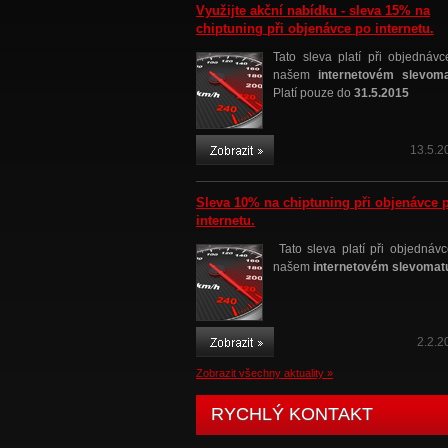
Využijte akční nabídku - sleva 15% na
chiptuning při objenávce po internetu.
Tato sleva platí při objednávc
našem
internetovém slevom
Platí pouze do
31.5.2015
13.5.2
Sleva 10% na chiptuning při objenávce 
internetu.
Tato sleva platí při objednávc
našem
internetovém slevomat
2.2.2
Zobrazit všechny aktuality »
RYCHLÝ KONTAKT