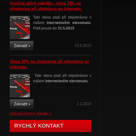
Využijte akční nabídku - sleva 15% na
chiptuning při objenávce po internetu.
Tato sleva platí při objednávce v
našem
internetovém slevomatu
.
Platí pouze do
31.5.2015
13.5.2015
Sleva 10% na chiptuning při objenávce po
internetu.
Tato sleva platí při objednávce v
našem
internetovém slevomatu
.
2.2.2015
Zobrazit všechny aktuality »
RYCHLÝ KONTAKT