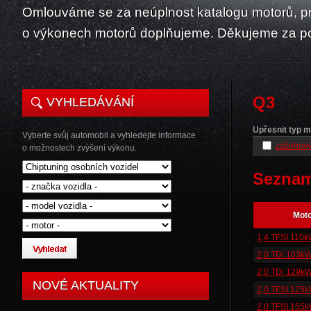
Omlouváme se za neúplnost katalogu motorů, p
o výkonech motorů doplňujeme. Děkujeme za p
Q3
VYHLEDÁVÁNÍ
Upřesnit typ m
Vyberte svůj automobil a vyhledejte informace
zážehový
o možnostech zvýšení výkonu.
Seznam
Mot
1,4 TFSI 110
2,0 TDi 103k
2,0 TDi 129k
NOVÉ AKTUALITY
2,0 TFSI 125
2,0 TFSI 155