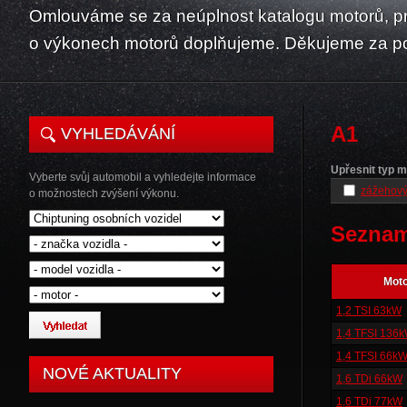
Omlouváme se za neúplnost katalogu motorů, p
o výkonech motorů doplňujeme. Děkujeme za p
A1
VYHLEDÁVÁNÍ
Upřesnit typ m
Vyberte svůj automobil a vyhledejte informace
zážehový
o možnostech zvýšení výkonu.
Seznam
Mot
1,2 TSI 63kW
1,4 TFSI 136
1,4 TFSI 66k
NOVÉ AKTUALITY
1,6 TDi 66kW
1,6 TDi 77kW