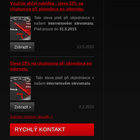
Využijte akční nabídku - sleva 15% na
chiptuning při objenávce po internetu.
Tato sleva platí při objednávce v
našem
internetovém slevomatu
.
Platí pouze do
31.5.2015
13.5.2015
Sleva 10% na chiptuning při objenávce po
internetu.
Tato sleva platí při objednávce v
našem
internetovém slevomatu
.
2.2.2015
Zobrazit všechny aktuality »
RYCHLÝ KONTAKT