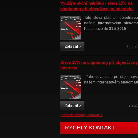
Využijte akční nabídku - sleva 15% na
chiptuning při objenávce po internetu.
Tato sleva platí při objednávc
našem
internetovém slevom
Platí pouze do
31.5.2015
13.5.2
Sleva 10% na chiptuning při objenávce 
internetu.
Tato sleva platí při objednávc
našem
internetovém slevomat
2.2.2
Zobrazit všechny aktuality »
RYCHLÝ KONTAKT