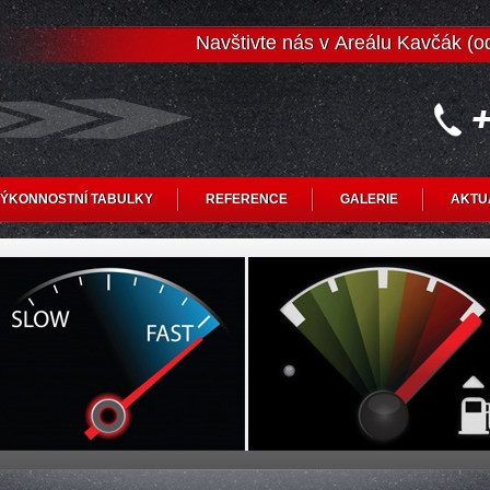
Navštivte nás v Areálu Kavčák (
ÝKONNOSTNÍ TABULKY
REFERENCE
GALERIE
AKTU