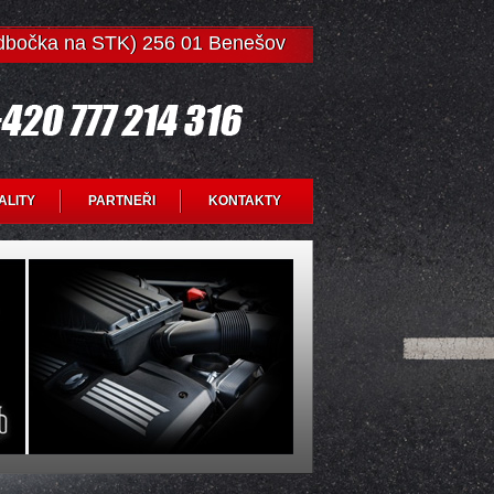
odbočka na STK) 256 01 Benešov
ALITY
PARTNEŘI
KONTAKTY