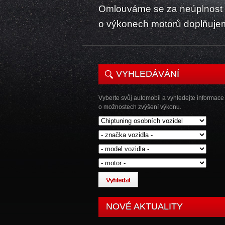
Omlouváme se za neúplnost k
o výkonech motorů doplňuje
VYHLEDÁVÁNÍ
Vyberte svůj automobil a vyhledejte informace
o možnostech zvýšení výkonu.
NOVÉ AKTUALITY