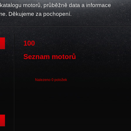
atalogu motorů, průběžně data a informace
me. Děkujeme za pochopení.
100
Seznam motorů
Nalezeno 0 položek