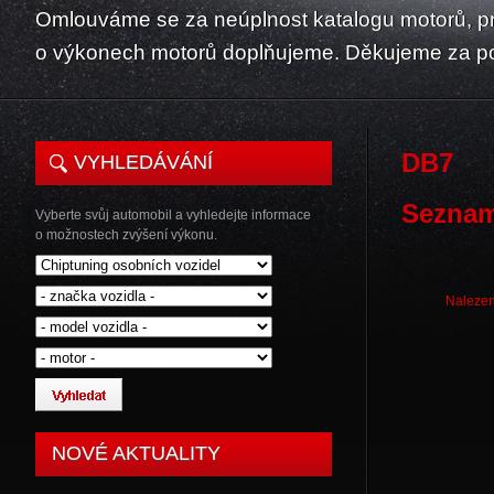
Omlouváme se za neúplnost katalogu motorů, p
o výkonech motorů doplňujeme. Děkujeme za p
DB7
VYHLEDÁVÁNÍ
Seznam
Vyberte svůj automobil a vyhledejte informace
o možnostech zvýšení výkonu.
Nalezen
NOVÉ AKTUALITY