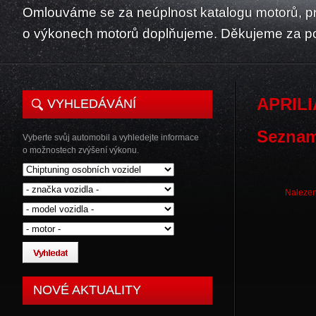
Omlouváme se za neúplnost katalogu motorů, p
o výkonech motorů doplňujeme. Děkujeme za p
APRILI
VYHLEDÁVÁNÍ
Seznam
Vyberte svůj automobil a vyhledejte informace
o možnostech zvýšení výkonu.
Nalezen
NOVÉ AKTUALITY