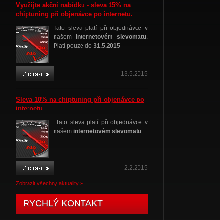
Využijte akční nabídku - sleva 15% na
chiptuning při objenávce po internetu.
Tato sleva platí při objednávce v
našem
internetovém slevomatu
.
Platí pouze do
31.5.2015
13.5.2015
Sleva 10% na chiptuning při objenávce po
internetu.
Tato sleva platí při objednávce v
našem
internetovém slevomatu
.
2.2.2015
Zobrazit všechny aktuality »
RYCHLÝ KONTAKT