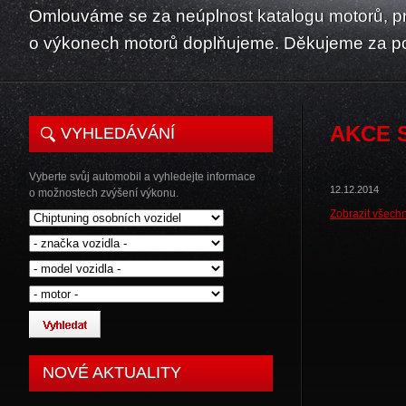
Omlouváme se za neúplnost katalogu motorů, p
o výkonech motorů doplňujeme. Děkujeme za p
AKCE 
VYHLEDÁVÁNÍ
Vyberte svůj automobil a vyhledejte informace
12.12.2014
o možnostech zvýšení výkonu.
Zobrazit všechn
NOVÉ AKTUALITY