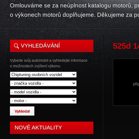
Omlouváme se za neúplnost katalogu motorů, p
o výkonech motorů doplňujeme. Děkujeme za p
525d 1
VYHLEDÁVÁNÍ
Vyberte svůj automobil a vyhledejte informace
o možnostech zvýšení výkonu.
při
NOVÉ AKTUALITY