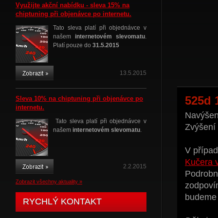
Využijte akční nabídku - sleva 15% na
chiptuning při objenávce po internetu.
Tato sleva platí při objednávce v
našem
internetovém slevomatu
.
Platí pouze do
31.5.2015
13.5.2015
525d 
Sleva 10% na chiptuning při objenávce po
internetu.
Navýšení
Tato sleva platí při objednávce v
Zvýšení
našem
internetovém slevomatu
.
V případ
Kučera 
2.2.2015
Podrobné
Zobrazit všechny aktuality »
zodpoví
budeme t
RYCHLÝ KONTAKT