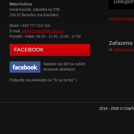
Děkujeme
Milan Kučera
Areál Kavčák, odbočka na STK
256 01 Benešov (na Kavčáku)
Dotaz na produkt
Mobil: +420 777 214 316
E-mail:
info@chiptuningkucera.cz
Pondělí - Pátek: 08:30 - 11:45, 13:00 - 17:00
Zařazeno 
FACEBOOK
1)
Chiptuning oso
Najdete nás též na našich
facebook stránkách.
Podpořte nás kliknutím na "To se mi líbí" :)
2014 - 2026 © ChipT