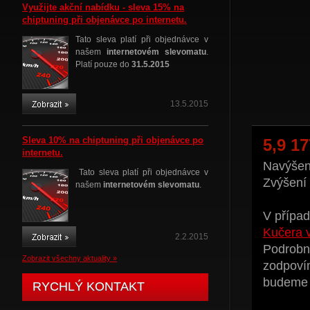
Využijte akční nabídku - sleva 15% na
chiptuning při objenávce po internetu.
Tato sleva platí při objednávce v
našem
internetovém slevomatu
.
Platí pouze do
31.5.2015
13.5.2015
Sleva 10% na chiptuning při objenávce po
5,9 1
internetu.
Navýšení
Tato sleva platí při objednávce v
Zvýšení
našem
internetovém slevomatu
.
V případ
Kučera 
2.2.2015
Podrobné
Zobrazit všechny aktuality »
zodpoví
budeme t
RYCHLÝ KONTAKT