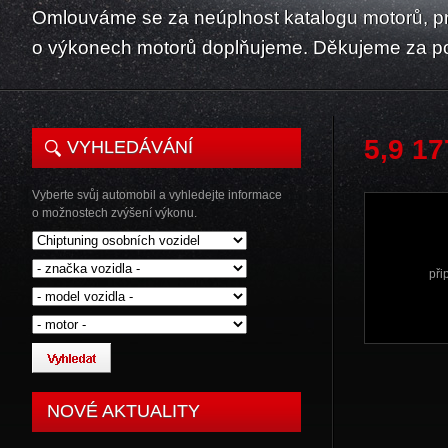
Omlouváme se za neúplnost katalogu motorů, p
o výkonech motorů doplňujeme. Děkujeme za p
5,9 1
VYHLEDÁVÁNÍ
Vyberte svůj automobil a vyhledejte informace
o možnostech zvýšení výkonu.
při
NOVÉ AKTUALITY