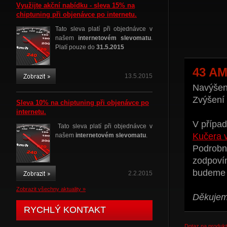
Využijte akční nabídku - sleva 15% na
chiptuning při objenávce po internetu.
Tato sleva platí při objednávce v
našem
internetovém slevomatu
.
Platí pouze do
31.5.2015
43 A
13.5.2015
Navýšení
Zvýšení
Sleva 10% na chiptuning při objenávce po
internetu.
V případ
Tato sleva platí při objednávce v
Kučera 
našem
internetovém slevomatu
.
Podrobné
zodpoví
budeme t
2.2.2015
Zobrazit všechny aktuality »
Děkujeme
RYCHLÝ KONTAKT
Dotaz na produkt