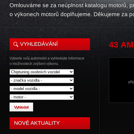
Omlouváme se za neúplnost katalogu motorů, p
o výkonech motorů doplňujeme. Děkujeme za p
43 AM
VYHLEDÁVÁNÍ
Vyberte svůj automobil a vyhledejte informace
o možnostech zvýšení výkonu.
při
NOVÉ AKTUALITY