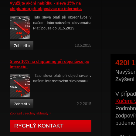
Využijte akční nabídku - sleva 15% na
chiptuning při objenávce po internetu.
Tato sleva platí při objednávce v
našem
internetovém slevomatu
.
Platí pouze do
31.5.2015
13.5.2015
420i 
Sleva 10% na chiptuning při objenávce po
internetu.
Navýšení
Tato sleva platí při objednávce v
Zvýšení
našem
internetovém slevomatu
.
V případ
Kučera 
2.2.2015
Podrobné
Zobrazit všechny aktuality »
zodpoví
budeme t
RYCHLÝ KONTAKT