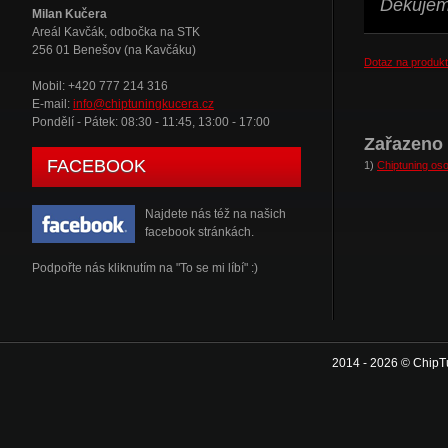
Děkujeme
Milan Kučera
Areál Kavčák, odbočka na STK
256 01 Benešov (na Kavčáku)
Dotaz na produkt
Mobil: +420 777 214 316
E-mail:
info@chiptuningkucera.cz
Pondělí - Pátek: 08:30 - 11:45, 13:00 - 17:00
Zařazeno 
FACEBOOK
1)
Chiptuning oso
Najdete nás též na našich
facebook stránkách.
Podpořte nás kliknutím na "To se mi líbí" :)
2014 - 2026 © ChipT