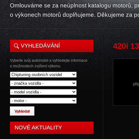
Omlouváme se za neúplnost katalogu motorů, p
o výkonech motorů doplňujeme. Děkujeme za p
420i 1
VYHLEDÁVÁNÍ
Vyberte svůj automobil a vyhledejte informace
o možnostech zvýšení výkonu.
při
NOVÉ AKTUALITY