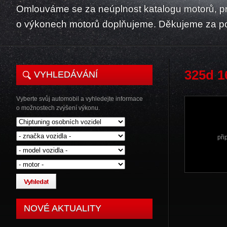
Omlouváme se za neúplnost katalogu motorů, p
o výkonech motorů doplňujeme. Děkujeme za p
325d 1
VYHLEDÁVÁNÍ
Vyberte svůj automobil a vyhledejte informace
o možnostech zvýšení výkonu.
při
NOVÉ AKTUALITY