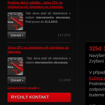
Využijte akční nabídku - sleva 15% na
chiptuning při objenávce po internetu.
Tato sleva platí při objednávce v
našem
internetovém slevomatu
.
Platí pouze do
31.5.2015
13.5.2015
325d 
Sleva 10% na chiptuning při objenávce po
internetu.
Navýšení
Tato sleva platí při objednávce v
Zvýšení
našem
internetovém slevomatu
.
V případ
Kučera 
2.2.2015
Podrobné
Zobrazit všechny aktuality »
zodpoví
budeme t
RYCHLÝ KONTAKT