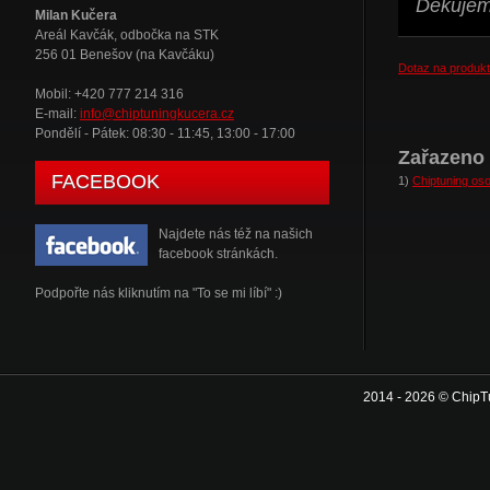
Děkujeme
Milan Kučera
Areál Kavčák, odbočka na STK
256 01 Benešov (na Kavčáku)
Dotaz na produkt
Mobil: +420 777 214 316
E-mail:
info@chiptuningkucera.cz
Pondělí - Pátek: 08:30 - 11:45, 13:00 - 17:00
Zařazeno 
FACEBOOK
1)
Chiptuning oso
Najdete nás též na našich
facebook stránkách.
Podpořte nás kliknutím na "To se mi líbí" :)
2014 - 2026 © ChipT