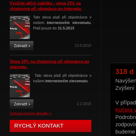
Využijte akční nabídku - sleva 15% na
chiptuning při objenávce po internetu.
Tato sleva platí při objednávce v
našem
internetovém slevomatu
.
Platí pouze do
31.5.2015
13.5.2015
Sleva 10% na chiptuning při objenávce po
internetu.
318 d
Tato sleva platí při objednávce v
Navýšení
našem
internetovém slevomatu
.
Zvýšení
V případ
2.2.2015
Kučera 
Zobrazit všechny aktuality »
Podrobné
zodpoví
RYCHLÝ KONTAKT
budeme t