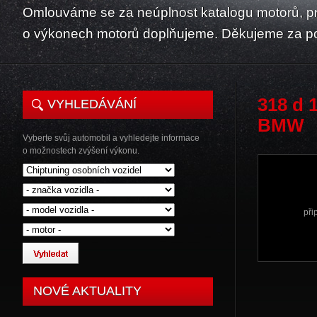
Omlouváme se za neúplnost katalogu motorů, p
o výkonech motorů doplňujeme. Děkujeme za p
318 d 
VYHLEDÁVÁNÍ
BMW
Vyberte svůj automobil a vyhledejte informace
o možnostech zvýšení výkonu.
při
NOVÉ AKTUALITY