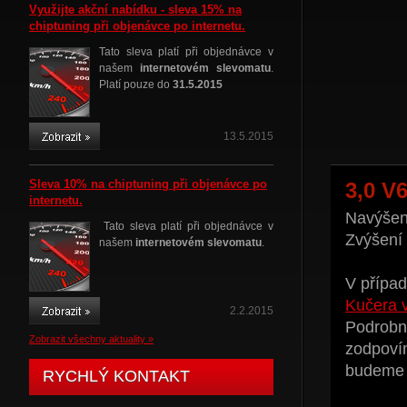
Využijte akční nabídku - sleva 15% na
chiptuning při objenávce po internetu.
Tato sleva platí při objednávce v
našem
internetovém slevomatu
.
Platí pouze do
31.5.2015
13.5.2015
Sleva 10% na chiptuning při objenávce po
3,0 V
internetu.
Navýšení
Tato sleva platí při objednávce v
Zvýšení
našem
internetovém slevomatu
.
V případ
Kučera 
2.2.2015
Podrobné
Zobrazit všechny aktuality »
zodpoví
budeme t
RYCHLÝ KONTAKT