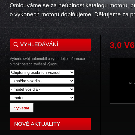
Omlouváme se za neúplnost katalogu motorů, p
o výkonech motorů doplňujeme. Děkujeme za p
3,0 V
VYHLEDÁVÁNÍ
Vyberte svůj automobil a vyhledejte informace
o možnostech zvýšení výkonu.
při
NOVÉ AKTUALITY