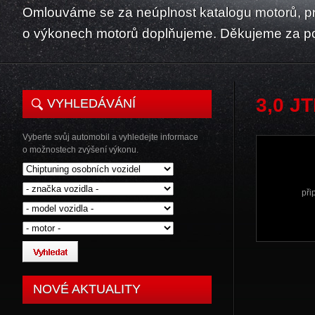
Omlouváme se za neúplnost katalogu motorů, p
o výkonech motorů doplňujeme. Děkujeme za p
3,0 J
VYHLEDÁVÁNÍ
Vyberte svůj automobil a vyhledejte informace
o možnostech zvýšení výkonu.
při
NOVÉ AKTUALITY