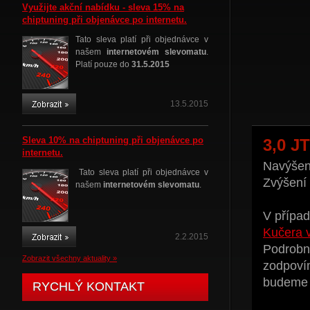
Využijte akční nabídku - sleva 15% na
chiptuning při objenávce po internetu.
Tato sleva platí při objednávce v
našem
internetovém slevomatu
.
Platí pouze do
31.5.2015
13.5.2015
Sleva 10% na chiptuning při objenávce po
3,0 J
internetu.
Navýšení
Tato sleva platí při objednávce v
Zvýšení
našem
internetovém slevomatu
.
V případ
Kučera 
2.2.2015
Podrobné
Zobrazit všechny aktuality »
zodpoví
budeme t
RYCHLÝ KONTAKT