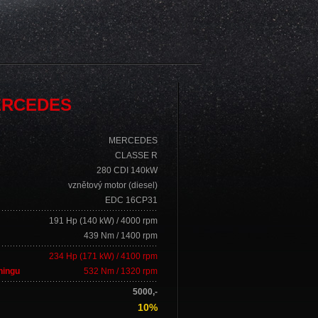
MERCEDES
MERCEDES
CLASSE R
280 CDI 140kW
vznětový motor (diesel)
EDC 16CP31
191 Hp (140 kW) / 4000 rpm
439 Nm / 1400 rpm
234 Hp (171 kW) / 4100 rpm
ningu
532 Nm / 1320 rpm
5000,-
10%