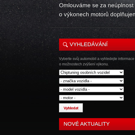
Omlouváme se za neúplnost k
o výkonech motorů doplňuje
VYHLEDÁVÁNÍ
Vyberte svůj automobil a vyhledejte informace
o možnostech zvýšení výkonu.
NOVÉ AKTUALITY