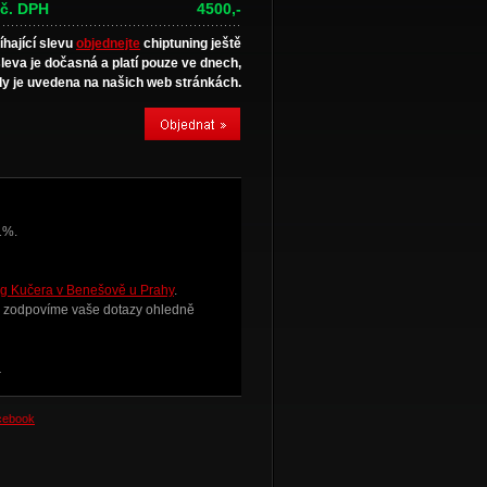
č. DPH
4500,-
íhající slevu
objednejte
chiptuning ještě
sleva je dočasná a platí pouze ve dnech,
y je uvedena na našich web stránkách.
1%.
g Kučera v Benešově u Prahy
.
i zodpovíme vaše dotazy ohledně
.
acebook