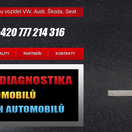
ů u vozidel VW, Audi, Škoda, Seat
ALITY
PARTNEŘI
KONTAKTY