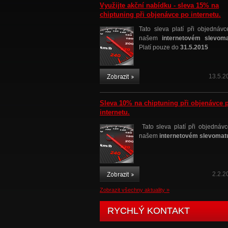
Využijte akční nabídku - sleva 15% na
chiptuning při objenávce po internetu.
Tato sleva platí při objednávc
našem
internetovém slevom
Platí pouze do
31.5.2015
13.5.2
Sleva 10% na chiptuning při objenávce 
internetu.
Tato sleva platí při objednávc
našem
internetovém slevomat
2.2.2
Zobrazit všechny aktuality »
RYCHLÝ KONTAKT