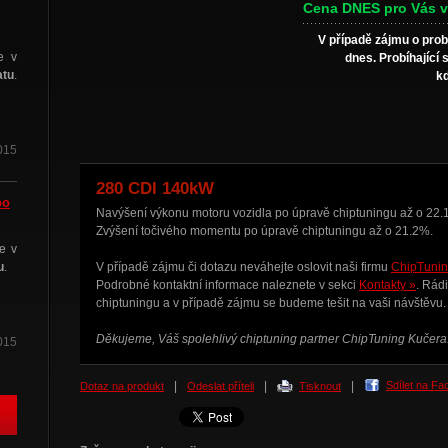
Cena DNES pro Vás v
V případě zájmu o prob
e v
dnes. Probíhající 
atu
.
kd
015
280 CDI 140kW
po
Navýšení výkonu motoru vozidla po úpravě chiptuningu až o 22.
Zvýšení točivého momentu po úpravě chiptuningu až o 21.2%.
e v
u
.
V případě zájmu či dotazu neváhejte oslovit naši firmu
ChipTunin
Podrobné kontaktní informace naleznete v sekci
Kontakty »
. Rád
chiptuningu
a v případě zájmu se budeme tešit na vaši návštěvu.
Děkujeme, Váš spolehlivý chiptuning partner ChipTuning Kučera
015
|
|
|
Sdílet na F
Dotaz na produkt
Odeslat příteli
Tisknout