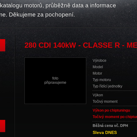
atalogu motorů, průběžně data a informace
me. Děkujeme za pochopení.
280 CDI 140kW - CLASSE R - 
Výrobce
Model
Motor
foto
Typ motoru
připravujeme
Typ řídící jednotky
Výkon
Točivý moment
Výkon po chiptuningu
Točivý moment po chiptu
Běžná cena vč. DPH
Sleva DNES