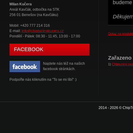
budeme t
Milan Kučera
Areál Kavčák, odbočka na STK
256 01 Benešov (na Kavčáku)
Děkujeme
Mobil: +420 777 214 316
E-mail:
info@chiptuningkucera.cz
Dotaz na produkt
Pondělí - Pátek: 08:30 - 11:45, 13:00 - 17:00
FACEBOOK
Zařazeno 
Najdete nás též na našich
1)
Chiptuning oso
facebook stránkách.
Podpořte nás kliknutím na "To se mi líbí" :)
2014 - 2026 © ChipT