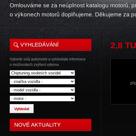
Omlouváme se za neúplnost katalogu motorů, p
o výkonech motorů doplňujeme. Děkujeme za p
2,8 T
VYHLEDÁVÁNÍ
Vyberte svůj automobil a vyhledejte informace
o možnostech zvýšení výkonu.
při
NOVÉ AKTUALITY