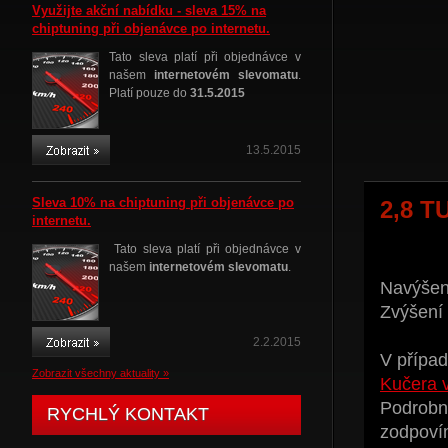
Využijte akční nabídku - sleva 15% na
chiptuning při objenávce po internetu.
Tato sleva platí při objednávce v
našem
internetovém slevomatu
.
Platí pouze do
31.5.2015
13.5.2015
Sleva 10% na chiptuning při objenávce po
2,8 T
internetu.
Tato sleva platí při objednávce v
našem
internetovém slevomatu
.
Navýšení
Zvýšení
2.2.2015
V případ
Zobrazit všechny aktuality »
Kučera 
Podrobné
RYCHLÝ KONTAKT
zodpoví