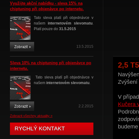
Využijte akční nabídku - sleva 15% na
chiptuning při objenávce po internetu.
Tato sleva platí při objednávce v
našem
internetovém slevomatu
.
Platí pouze do
31.5.2015
13.5.2015
Sleva 10% na chiptuning při objenávce po
2,5 T
internetu.
Navýšení
Tato sleva platí při objednávce v
Zvýšení
našem
internetovém slevomatu
.
V případ
Kučera 
2.2.2015
Podrobné
Zobrazit všechny aktuality »
zodpoví
budeme t
RYCHLÝ KONTAKT