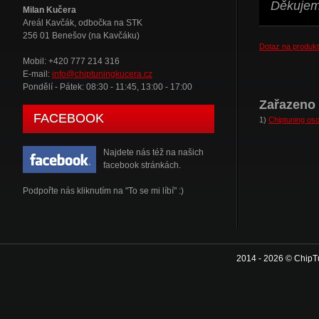
Děkujeme
Milan Kučera
Areál Kavčák, odbočka na STK
256 01 Benešov (na Kavčáku)
Dotaz na produkt
Mobil: +420 777 214 316
E-mail:
info@chiptuningkucera.cz
Pondělí - Pátek: 08:30 - 11:45, 13:00 - 17:00
Zařazeno 
FACEBOOK
1)
Chiptuning oso
Najdete nás též na našich
facebook stránkách.
Podpořte nás kliknutím na "To se mi líbí" :)
2014 - 2026 © ChipT