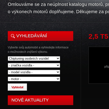
Omlouváme se za neúplnost katalogu motorů, p
o výkonech motorů doplňujeme. Děkujeme za p
2,5 T
VYHLEDÁVÁNÍ
Vyberte svůj automobil a vyhledejte informace
o možnostech zvýšení výkonu.
při
NOVÉ AKTUALITY