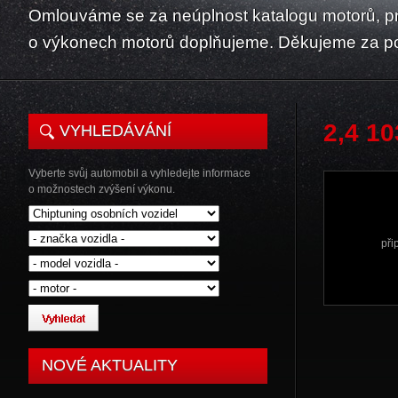
Omlouváme se za neúplnost katalogu motorů, p
o výkonech motorů doplňujeme. Děkujeme za p
2,4 1
VYHLEDÁVÁNÍ
Vyberte svůj automobil a vyhledejte informace
o možnostech zvýšení výkonu.
při
NOVÉ AKTUALITY