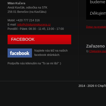
budeme t
Milan Kučera
Areál Kavčák, odbočka na STK
256 01 Benešov (na Kavčáku)
Děkujeme
Mobil: +420 777 214 316
E-mail:
info@chiptuningkucera.cz
Dotaz na produkt
Pondělí - Pátek: 08:30 - 11:45, 13:00 - 17:00
FACEBOOK
Zařazeno 
Najdete nás též na našich
1)
Chiptuning oso
facebook stránkách.
Podpořte nás kliknutím na "To se mi líbí" :)
2014 - 2026 © ChipT