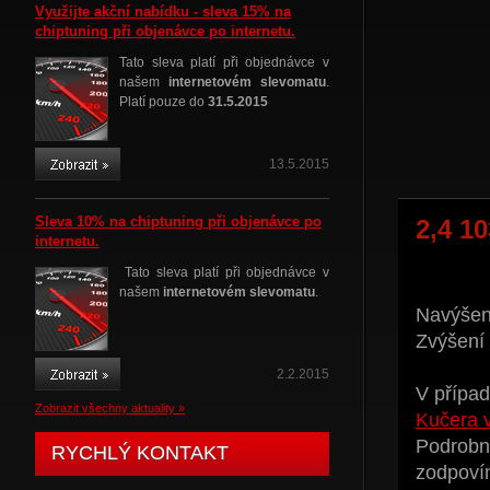
Využijte akční nabídku - sleva 15% na
chiptuning při objenávce po internetu.
Tato sleva platí při objednávce v
našem
internetovém slevomatu
.
Platí pouze do
31.5.2015
13.5.2015
Sleva 10% na chiptuning při objenávce po
2,4 1
internetu.
Tato sleva platí při objednávce v
našem
internetovém slevomatu
.
Navýšení
Zvýšení
2.2.2015
V případ
Zobrazit všechny aktuality »
Kučera 
Podrobné
RYCHLÝ KONTAKT
zodpoví