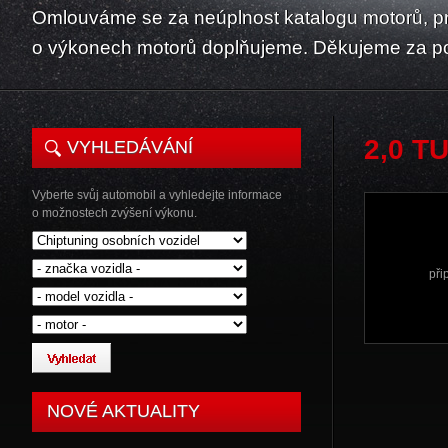
Omlouváme se za neúplnost katalogu motorů, p
o výkonech motorů doplňujeme. Děkujeme za p
2,0 T
VYHLEDÁVÁNÍ
Vyberte svůj automobil a vyhledejte informace
o možnostech zvýšení výkonu.
při
NOVÉ AKTUALITY