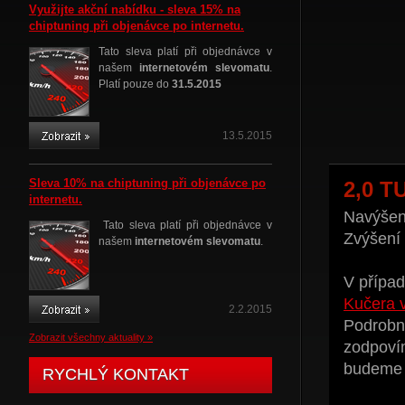
Využijte akční nabídku - sleva 15% na
chiptuning při objenávce po internetu.
Tato sleva platí při objednávce v
našem
internetovém slevomatu
.
Platí pouze do
31.5.2015
13.5.2015
Sleva 10% na chiptuning při objenávce po
2,0 T
internetu.
Navýšení
Tato sleva platí při objednávce v
Zvýšení
našem
internetovém slevomatu
.
V případ
Kučera 
2.2.2015
Podrobné
Zobrazit všechny aktuality »
zodpoví
budeme t
RYCHLÝ KONTAKT