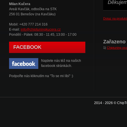
Děkujeme
Milan Kučera
Areál Kavčák, odbočka na STK
256 01 Benešov (na Kavčáku)
Dotaz na produkt
Mobil: +420 777 214 316
E-mail:
info@chiptuningkucera.cz
Pondělí - Pátek: 08:30 - 11:45, 13:00 - 17:00
Zařazeno 
FACEBOOK
1)
Chiptuning oso
Najdete nás též na našich
facebook stránkách.
Podpořte nás kliknutím na "To se mi líbí" :)
2014 - 2026 © ChipT