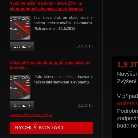
Využijte akční nabídku - sleva 15% na
chiptuning při objenávce po internetu.
Tato sleva platí při objednávce v
našem
internetovém slevomatu
.
Platí pouze do
31.5.2015
13.5.2015
Sleva 10% na chiptuning při objenávce po
1,9 J
internetu.
Navýšení
Tato sleva platí při objednávce v
Zvýšení
našem
internetovém slevomatu
.
V případ
Kučera 
2.2.2015
Podrobné
Zobrazit všechny aktuality »
zodpoví
budeme t
RYCHLÝ KONTAKT