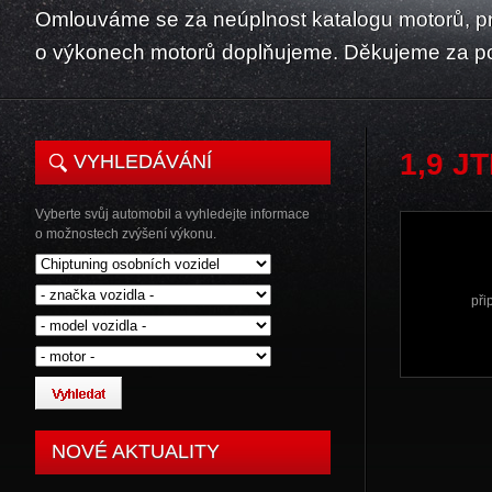
Omlouváme se za neúplnost katalogu motorů, p
o výkonech motorů doplňujeme. Děkujeme za p
1,9 J
VYHLEDÁVÁNÍ
Vyberte svůj automobil a vyhledejte informace
o možnostech zvýšení výkonu.
při
NOVÉ AKTUALITY