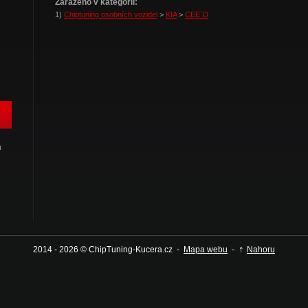
Zařazeno v kategorii:
1)
Chiptuning osobních vozidel
>
KIA
>
CEE´D
h
↑
2014 - 2026 © ChipTuning-Kucera.cz -
Mapa webu
-
Nahoru