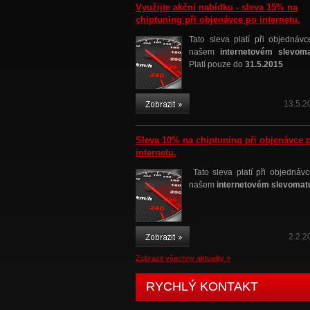
Využijte akční nabídku - sleva 15% na
chiptuning při objenávce po internetu.
Tato sleva platí při objednávc
našem
internetovém slevom
Platí pouze do
31.5.2015
13.5.2
Sleva 10% na chiptuning při objenávce 
internetu.
Tato sleva platí při objednávc
našem
internetovém slevomat
2.2.2
Zobrazit všechny aktuality »
RYCHLÝ KONTAKT