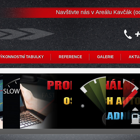
Navštivte nás v Areálu Kavčák (
ÝKONNOSTNÍ TABULKY
REFERENCE
GALERIE
AKTU