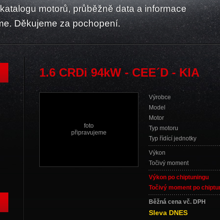
atalogu motorů, průběžně data a informace
me. Děkujeme za pochopení.
1.6 CRDi 94kW - CEE´D - KIA
Výrobce
Model
Motor
foto
Typ motoru
připravujeme
Typ řídící jednotky
Výkon
Točivý moment
Výkon po chiptuningu
Točivý moment po chiptu
Běžná cena vč. DPH
Sleva DNES