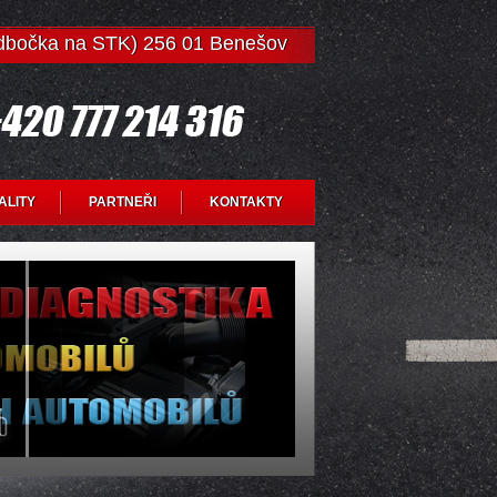
odbočka na STK) 256 01 Benešov
ALITY
PARTNEŘI
KONTAKTY