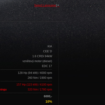
Select Language
▼
KIA
CEE´D
1.6 CRDi 94kW
vznětový motor (diesel)
EDC 17
128 Hp (94 kW) / 4000 rpm
260 Nm / 1900 rpm
157 Hp (115 kW) / 4100 rpm
ningu
320 Nm / 1780 rpm
6000,-
10%