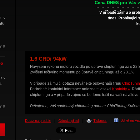
Cena DNES pro Vás v
V případě zájmu o prob
e v
dnes. Probíhající 
atu
.
kd
015
1.6 CRDi 94kW
po
Navýšení výkonu motoru vozidla po úpravě chiptuningu až o 22.
Zvýšení točivého momentu po úpravě chiptuningu až o 23.1%.
e v
u
.
V případě zájmu či dotazu neváhejte oslovit naši firmu
ChipTunin
Podrobné kontaktní informace naleznete v sekci
Kontakty »
. Rád
chiptuningu
a v případě zájmu se budeme tešit na vaši návštěvu.
Děkujeme, Váš spolehlivý chiptuning partner ChipTuning Kučera
015
|
|
|
Sdílet na F
Dotaz na produkt
Odeslat příteli
Tisknout