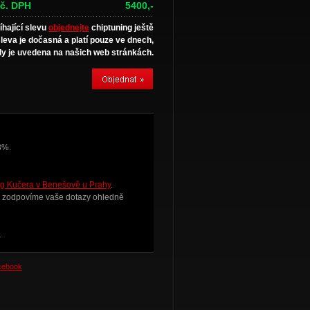
č. DPH
5400,-
íhající slevu
objednejte
chiptuning ještě
sleva je dočasná a platí pouze ve dnech,
y je uvedena na našich web stránkách.
3%.
g Kučera v Benešově u Prahy
.
i zodpovíme vaše dotazy ohledně
.
acebook