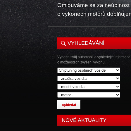
Omlouváme se za neúplnost k
o výkonech motorů doplňuje
VYHLEDÁVÁNÍ
Vyberte svůj automobil a vyhledejte informace
o možnostech zvýšení výkonu.
NOVÉ AKTUALITY