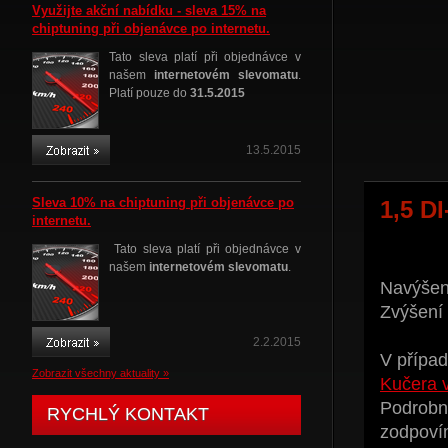
Využijte akční nabídku - sleva 15% na
chiptuning při objenávce po internetu.
Tato sleva platí při objednávce v
našem
internetovém slevomatu
.
Platí pouze do
31.5.2015
13.5.2015
Sleva 10% na chiptuning při objenávce po
1,5 D
internetu.
Tato sleva platí při objednávce v
našem
internetovém slevomatu
.
Navýšení
Zvýšení
2.2.2015
V případ
Zobrazit všechny aktuality »
Kučera 
Podrobné
RYCHLÝ KONTAKT
zodpoví