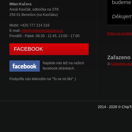
budeme t
Milan Kučera
Areál Kavčák, odbočka na STK
256 01 Benešov (na Kavčáku)
Děkujeme
Mobil: +420 777 214 316
E-mail:
info@chiptuningkucera.cz
Dotaz na produkt
Pondělí - Pátek: 08:30 - 11:45, 13:00 - 17:00
FACEBOOK
Zařazeno 
Najdete nás též na našich
1)
Chiptuning oso
facebook stránkách.
Podpořte nás kliknutím na "To se mi líbí" :)
2014 - 2026 © ChipT