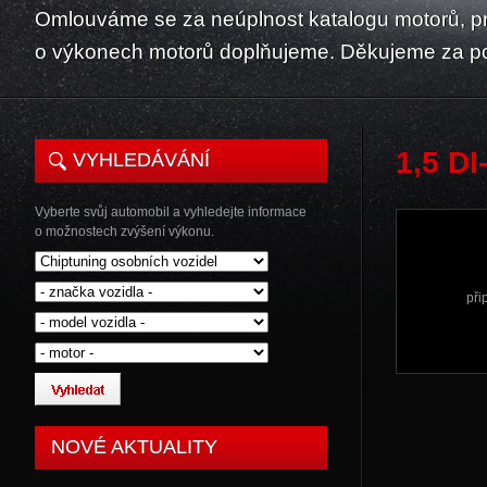
Omlouváme se za neúplnost katalogu motorů, p
o výkonech motorů doplňujeme. Děkujeme za p
1,5 D
VYHLEDÁVÁNÍ
Vyberte svůj automobil a vyhledejte informace
o možnostech zvýšení výkonu.
při
NOVÉ AKTUALITY