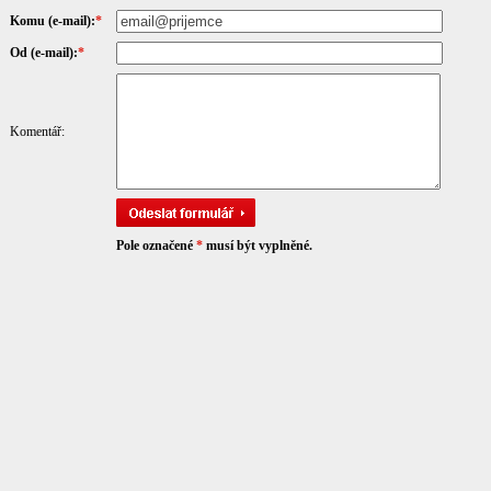
Komu (e-mail):
*
Od (e-mail):
*
Komentář:
Pole označené
*
musí být vyplněné.