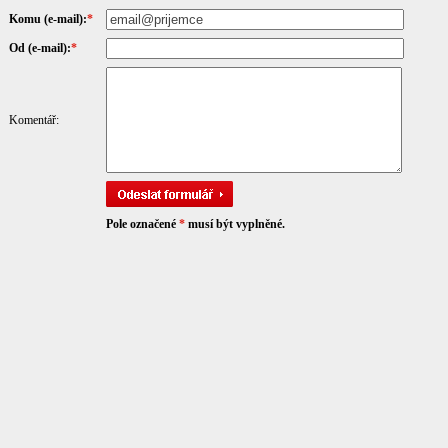
Komu (e-mail):
*
Od (e-mail):
*
Komentář:
Pole označené
*
musí být vyplněné.