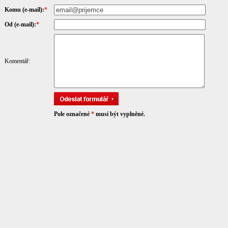
Komu (e-mail):
*
Od (e-mail):
*
Komentář:
Pole označené
*
musí být vyplněné.